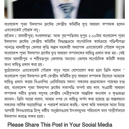
বাংলাদেশ পূজা উদযাপন ফ্রন্টের কেন্দ্রীয় কমিটির যুগ্ম সাধারণ সম্পাদক হলেন
এডভোকেট গৌরাঙ্গ বসু।
রাজৈর ( মাদারীপুর) সংবাদদাতা: আজ বৃহস্পতিবার দুপুর ২:০০টায় বাংলাদেশ পূজা
উদযাপন ফ্রন্টের কেন্দ্রীয় কমিটির সিদ্ধান্তক্রমে সাংগঠনিক কার্যক্রমে গতিশীলতা
আনতে মাদারীপুর জেলার কৃতি সন্তান সহকারী অধ্যাপক এডভোকেট গৌরাঙ্গ বসুকে
বাংলাদেশ পূজা উদযাপন ফ্রন্টের যুগ্ম সাধারণ সম্পাদকের দায়িত্ব প্রদান করা হয়। সেই
সাথে মাদারীপুর ও শরীয়তপুর জেলাসহ অন্যান্য জেলার সাংগঠনিক কমিটি করার
জন্য দায়িত্ব প্রদান করা হয়।
মুঠোফোনে এডভোকেট গৌরাঙ্গ বসুর সাথে যোগাযোগ করা হলে তিনি বলেন ”
বাংলাদেশ পূজা উদযাপন ফ্রন্ট কেন্দ্রীয় কমিটির যুগ্ম সাধারণ সম্পাদক হিসেবে আমাকে
দায়িত্ব প্রদান করায় বিএনপির প্রেসিডিয়াম সদস্য সকলের শ্রদ্ধাভাজন গয়েশ্বর চন্দ্র
রায়, বাংলাদেশ পূজা উদযাপন ফ্রন্টের সভাপতি অপর্ণা রায় দাস, সংগ্রামী সাধারণ
সম্পাদক সমীর কুমার বসুসহ কেন্দ্রীয় নেত্রীবৃন্দকে আন্তরিক ধন্যবাদ ও কৃতজ্ঞতা
জানান। তিনি আরো বলেন, আমার ওপর যে দায়িত্ব অর্পণ করা হয়েছে তা বাস্তবায়নে
সকলের সার্বিক সহযোগিতা ও পরামর্শ কামনা করছি। আশা করি সকলকে সাথে নিয়ে
আগামী দিনগুলোতে হিন্দু ধর্মীয় অনুষ্ঠানগুলো উৎসবমুখর পরিবেশে ভাব গাম্ভীর্যভাবে
উদযাপন করতে সক্ষম হবো।
Please Share This Post in Your Social Media