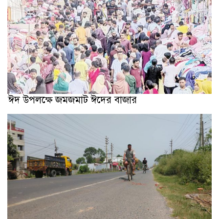
ঈদ উপলক্ষে জমজমাট ঈদের বাজার