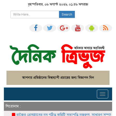
বৃহস্পতিবার, ০৬ অগাস্ট ২০২৬, ০১:৫৬ অপরাহ্ন
Search
Toggle
navigati
শিরোনাম :
রাজৈর প্রেসক্লাবের নব গঠিত কমিটি সভাপতি নজরুল, সাধারণ সম্পাদক নাজমুল ন