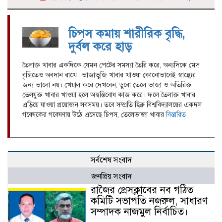
চিপস কমায় শারীরিক বৃদ্ধি,
দুর্বল করে হাড়
তৈলাক্ত খাবার একদিকে যেমন পেটের সমস্যা তৈরি করে, অন্যদিকে মেদ
বৃদ্ধিতেও অবদান রাখে। ভাজাভুজি খাবার খাওয়া কোনোভাবেই স্বাস্থ্যের
জন্য ভালো নয়। খেয়াল করে দেখবেন, ডুবো তেলে ভাজা ও অতিরিক্ত
তেলযুক্ত খাবার খাওয়া হলে অস্বস্তিবোধ কাজ করে। ফলে তৈলাক্ত খাবার
এড়িয়ে যাওয়া প্রয়োজন সবসময়। তবে সম্প্রতি হিব্রু বিশ্ববিদ্যালয়ের একদল
গবেষকের গবেষণায় উঠে এসেছে চিপস, তেলেভাজা খাবার
বিস্তারিত
সর্বশেষ সংবাদ
জনপ্রিয় সংবাদ
রাজৈর প্রেসক্লাবের নব গঠিত
কমিটি সভাপতি নজরুল, সাধারণ
সম্পাদক নাজমুল নির্বাচিত।