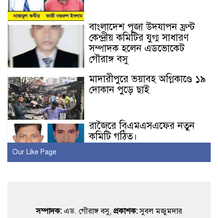
বাংলাদেশ পূজা উদযাপন ফ্রন্ট
কেন্দ্রীয় কমিটির যুগ্ম সাধারণ
সম্পাদক হলেন এডভোকেট
গৌরাঙ্গ বসু
মাদারীপুরে ভয়াবহ অগ্নিকাণ্ডে ১৯
দোকান পুড়ে ছাই
রাজৈরে বিএমএসএফের নতুন
কমিটি গঠিত।
Our Like Page
রাজৈর রিপোর্টার্স ইউনিটির
স্বাধীনতা দিবস উপলক্ষে
আলোচনা ও ইফতার মাহফিল
সম্পাদক:
এড. গৌরাঙ্গ বসু,
প্রকাশক:
সুবল মজুমদার