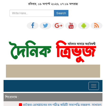
রবিবার, ০৯ অগাস্ট ২০২৬, ০৭:০৯ অপরাহ্ন
Search
Toggle
navigati
শিরোনাম :
রাজৈর প্রেসক্লাবের নব গঠিত কমিটি সভাপতি নজরুল, সাধারণ সম্পা