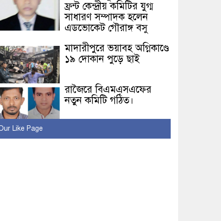
ফ্রন্ট কেন্দ্রীয় কমিটির যুগ্ম
সাধারণ সম্পাদক হলেন
এডভোকেট গৌরাঙ্গ বসু
মাদারীপুরে ভয়াবহ অগ্নিকাণ্ডে
১৯ দোকান পুড়ে ছাই
রাজৈরে বিএমএসএফের
নতুন কমিটি গঠিত।
রাজৈর রিপোর্টার্স ইউনিটির
Our Like Page
স্বাধীনতা দিবস উপলক্ষে
আলোচনা ও ইফতার
মাহফিল
রাজৈর প্রেসক্লাবের ইফতার
মাহফিল অনুষ্ঠিত