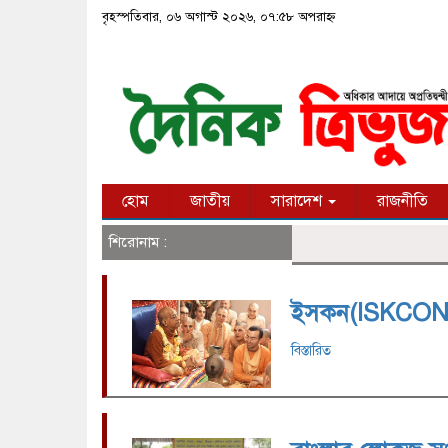
বৃহস্পতিবার, ০৬ অগাস্ট ২০২৬, ০৭:৫৮ অপরাহ্ন
হোম
জাতীয়
সারাদেশ
রাজনীতি
শিরোনাম :
ইসকন(ISKCON) সম
বিস্তারিত