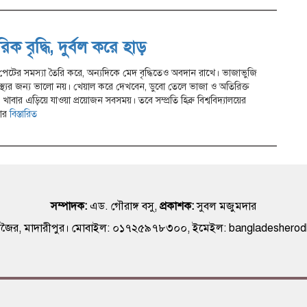
ক বৃদ্ধি, দুর্বল করে হাড়
েটের সমস্যা তৈরি করে, অন্যদিকে মেদ বৃদ্ধিতেও অবদান রাখে। ভাজাভুজি
্থ্যের জন্য ভালো নয়। খেয়াল করে দেখবেন, ডুবো তেলে ভাজা ও অতিরিক্ত
খাবার এড়িয়ে যাওয়া প্রয়োজন সবসময়। তবে সম্প্রতি হিব্রু বিশ্ববিদ্যালয়ের
বার
বিস্তারিত
সম্পাদক:
এড. গৌরাঙ্গ বসু,
প্রকাশক:
সুবল মজুমদার
 রাজৈর, মাদারীপুর। মোবাইল: ০১৭২৫৯৭৮৩০০, ইমেইল: bangladeshero