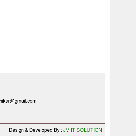
ঈদ উপলক্ষে জমজমাট ঈদের
বাজার
রাজৈর উপজেলা নির্বাচনে
চেয়ারম্যান পদে বিজয়ী
হলেন মোটরসাইকেল
প্রতীকের মহসিন মিয়া
যশোরে সর্বোচ্চ তাপমাত্রা
৪৩.৮ ডিগ্রি, তিন দশকে
সর্বোচ্চ
মাদারীপুরে বাংলা নববর্ষে
dhikar@gmail.com
উদযাপিত হলো গীতা
প্রতিযোগিতা ও বর্ষবরণ
Design & Developed By :
JM IT SOLUTION