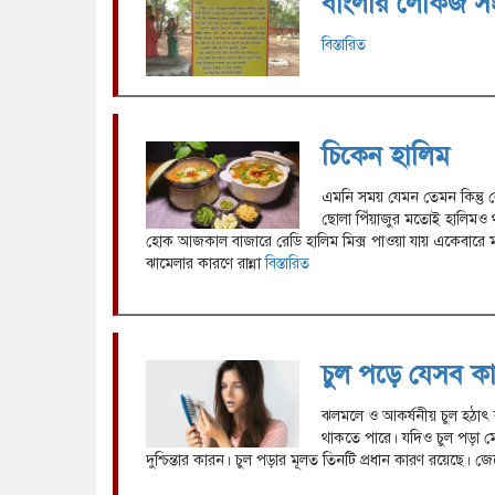
বাংলার লোকজ সংস
বিস্তারিত
চিকেন হালিম
এমনি সময় যেমন তেমন কিন্তু 
ছোলা পিঁয়াজুর মতোই হালিমও
হোক আজকাল বাজারে রেডি হালিম মিক্স পাওয়া যায় একেবারে 
ঝামেলার কারণে রান্না
বিস্তারিত
চুল পড়ে যেসব ক
ঝলমলে ও আকর্ষনীয় চুল হঠাৎ 
থাকতে পারে। যদিও চুল পড়া মে
দুশ্চিন্তার কারন। চুল পড়ার মূলত তিনটি প্রধান কারণ রয়েছে। 