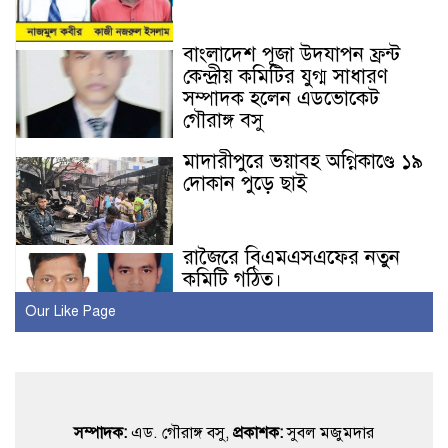
বাংলাদেশ পূজা উদযাপন ফ্রন্ট
কেন্দ্রীয় কমিটির যুগ্ম সাধারণ
সম্পাদক হলেন এডভোকেট
গৌরাঙ্গ বসু
মাদারীপুরে ভয়াবহ অগ্নিকাণ্ডে ১৯
দোকান পুড়ে ছাই
রাজৈরে বিএমএসএফের নতুন
কমিটি গঠিত।
Our Like Page
রাজৈর রিপোর্টার্স ইউনিটির
স্বাধীনতা দিবস উপলক্ষে
আলোচনা ও ইফতার মাহফিল
সম্পাদক:
এড. গৌরাঙ্গ বসু,
প্রকাশক:
সুবল মজুমদার