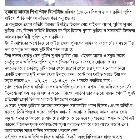
সুমাইয়া আক্তার শিখা স্টাফ রিপোর্টারঃ
রবিবার (১৬ মে) বিকাল ৫ টায় কুষ্টিয়া পুলিশ
লাইন্সে প্রীতি ভলিবল প্রতিযোগিতা অনুষ্ঠিত হয়।
এ অনুষ্ঠানে প্রধান অতিথি হিসেবে উপস্থিত ছিলেন মোঃ খাইরুল আলম, পুলিশ সুপার
কুষ্টিয়া এবং বিশেষ অতিথি হিসেবে উপস্থিত ছিলেন পুনাক কুষ্টিয়া’র সভানেত্রী দিলরুবা
আলম (সহধর্মিণী পুলিশ সুপার কুষ্টিয়া)।
ঈদ উদযাপনের অংশ হিসেবে কুষ্টিয়া জেলা পুলিশের অফিসার ও ফোর্সের সমন্বয়ে টিয়া
দল ও সবুজ দল নামে দুটি টিম গঠন করা হয়।
টিয়া দলের নের্তৃত্ব দেন পুলিশ সুপার কুষ্টিয়া মোঃ খাইরুল আলম ও সবুজ দলের
নের্তৃত্ব দেন অতিরিক্ত পুলিশ সুপার (ডিএসবি) মোঃ ফরহাদ হোসেন খাঁন।
দলনেতাদ্বয়ের নের্তৃত্বে দুটি দলের খেলোয়াড়গণ খেলোয়ার সুলভ মনোভাব নিয়ে
একটি চমৎকার দৃষ্টি নন্দন খেলা উপহার দেন। বেস্ট অব ফাইভ ম্যাচে টিয়া দল
সবুজ দলকে ২৯ – ২৭, ২৫ – ২১ ও ২৫ -১৮ পয়েন্টে পরাজিত করে।
খেলা শেষে বিশেষ অতিথি ও প্রধান অতিথি খেলোয়ার, দর্শক এবং অফিসার ফোর্সের
উদ্দেশ্যে সংক্ষিপ্ত বক্তব্য প্রদান করেন। বিশেষ অতিথি তার বক্তব্যে বলেন খেলাটি খুবই
প্রতিযোগিতাপূর্ণ ছিল যা সকলেই উপভোগ করেছেন।
এ সময় পুনাক কুষ্টিয়ার অন্যান্য সদস্যবৃন্দ সভানেত্রীর পাশে ছিলেন। প্রধান অতিথির
বক্তব্যে তিনি উল্লেখ করেন, বৈশ্বিক মহামারী করোনার বিরুদ্ধে আমরা সবাই যোদ্ধা।
অদৃশ্য শত্রুর মোকাবেলায় আমাদের এগিয়ে যেতে হবে দৃঢ় প্রত্যয়ে। প্রধান অতিথি এই
ধরনের বিনোদনমূলক কর্মকাণ্ড/খেলাধূলা অব্যাহত থাকবে বলে আস্বস্ত করেন এবং
আয়োজনের সাথে জড়িত সকলকে ধন্যবাদ দেন।
সর্বশেষে প্রধান অতিথি ও বিশেষ অতিথি বিজয়ী এবং বিজিতদের হাতে অত্যন্ত