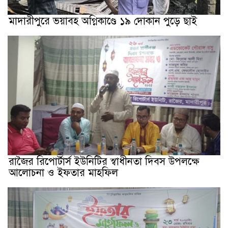
মাদারীপুরে ভয়াবহ অগ্নিকাণ্ডে ১৯ দোকান পুড়ে ছাই
রাজৈর রিপোর্টার্স ইউনিটির স্বাধীনতা দিবস উপলক্ষে
আলোচনা ও ইফতার মাহফিল