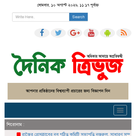
সোমবার, ১০ অগাস্ট ২০২৬, ১১:১৭ পূর্বাহ্ন
Search
Toggle
navigati
শিরোনাম :
রাজৈর প্রেসক্লাবের নব গঠিত কমিটি সভাপতি নজরুল, সাধারণ সম্পাদক নাজমুল ন