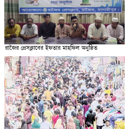
রাজৈর প্রেসক্লাবের ইফতার মাহফিল অনুষ্ঠিত