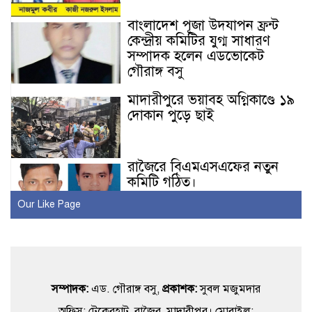
বাংলাদেশ পূজা উদযাপন ফ্রন্ট
কেন্দ্রীয় কমিটির যুগ্ম সাধারণ
সম্পাদক হলেন এডভোকেট
গৌরাঙ্গ বসু
মাদারীপুরে ভয়াবহ অগ্নিকাণ্ডে ১৯
দোকান পুড়ে ছাই
রাজৈরে বিএমএসএফের নতুন
কমিটি গঠিত।
Our Like Page
রাজৈর রিপোর্টার্স ইউনিটির
স্বাধীনতা দিবস উপলক্ষে
আলোচনা ও ইফতার মাহফিল
সম্পাদক:
এড. গৌরাঙ্গ বসু,
প্রকাশক:
সুবল মজুমদার
রাজৈর প্রেসক্লাবের ইফতার
অফিস: টেকেরহাট, রাজৈর, মাদারীপুর। মোবাইল: