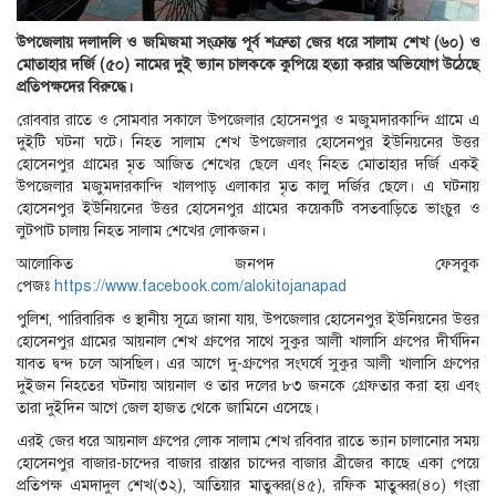
উপজেলায় দলাদলি ও জমিজমা সংক্রান্ত পূর্ব শত্রুতা জের ধরে সালাম শেখ (৬০) ও
মোতাহার দর্জি (৫০) নামের দুই ভ্যান চালককে কুপিয়ে হত্যা করার অভিযোগ উঠেছে
প্রতিপক্ষদের বিরুদ্ধে।
রোববার রাতে ও সোমবার সকালে উপজেলার হোসেনপুর ও মজুমদারকান্দি গ্রামে এ
দুইটি ঘটনা ঘটে। নিহত সালাম শেখ উপজেলার হোসেনপুর ইউনিয়নের উত্তর
হোসেনপুর গ্রামের মৃত আজিত শেখের ছেলে এবং নিহত মোতাহার দর্জি একই
উপজেলার মজুমদারকান্দি খালপাড় এলাকার মৃত কালু দর্জির ছেলে। এ ঘটনায়
হোসেনপুর ইউনিয়নের উত্তর হোসেনপুর গ্রামের কয়েকটি বসতবাড়িতে ভাংচুর ও
লুটপাট চালায় নিহত সালাম শেখের লোকজন।
আলোকিত জনপদ ফেসবুক
পেজঃ
https://www.facebook.com/alokitojanapad
পুলিশ, পারিবারিক ও স্থানীয় সূত্রে জানা যায়, উপজেলার হোসেনপুর ইউনিয়নের উত্তর
হোসেনপুর গ্রামের আয়নাল শেখ গ্রুপের সাথে সুকুর আলী খালাসি গ্রুপের দীর্ঘদিন
যাবত দ্বন্দ চলে আসছিল। এর আগে দু-গ্রুপের সংঘর্ষে সুকুর আলী খালাসি গ্রুপের
দুইজন নিহতের ঘটনায় আয়নাল ও তার দলের ৮৩ জনকে গ্রেফতার করা হয় এবং
তারা দুইদিন আগে জেল হাজত থেকে জামিনে এসেছে।
এরই জের ধরে আয়নাল গ্রুপের লোক সালাম শেখ রবিবার রাতে ভ্যান চালানোর সময়
হোসেনপুর বাজার-চান্দের বাজার রাস্তার চান্দের বাজার ব্রীজের কাছে একা পেয়ে
প্রতিপক্ষ এমদাদুল শেখ(৩২), আতিয়ার মাতুব্বর(৪৫), রফিক মাতুব্বর(৪০) গংরা