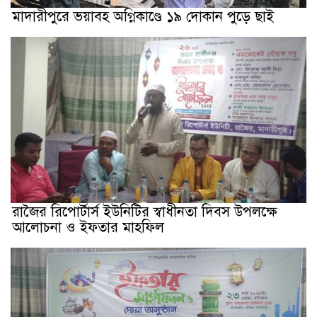
মাদারীপুরে ভয়াবহ অগ্নিকাণ্ডে ১৯ দোকান পুড়ে ছাই
রাজৈর রিপোর্টার্স ইউনিটির স্বাধীনতা দিবস উপলক্ষে
আলোচনা ও ইফতার মাহফিল