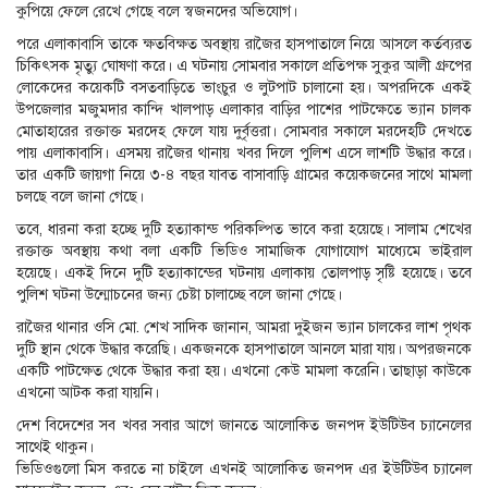
কুপিয়ে ফেলে রেখে গেছে বলে স্বজনদের অভিযোগ।
পরে এলাকাবাসি তাকে ক্ষতবিক্ষত অবস্থায় রাজৈর হাসপাতালে নিয়ে আসলে কর্তব্যরত
চিকিৎসক মৃত্যু ঘোষণা করে। এ ঘটনায় সোমবার সকালে প্রতিপক্ষ সুকুর আলী গ্রুপের
লোকেদের কয়েকটি বসতবাড়িতে ভাংচুর ও লুটপাট চালানো হয়। অপরদিকে একই
উপজেলার মজুমদার কান্দি খালপাড় এলাকার বাড়ির পাশের পাটক্ষেতে ভ্যান চালক
মোতাহারের রক্তাক্ত মরদেহ ফেলে যায় দুর্বৃত্তরা। সোমবার সকালে মরদেহটি দেখতে
পায় এলাকাবাসি। এসময় রাজৈর থানায় খবর দিলে পুলিশ এসে লাশটি উদ্ধার করে।
তার একটি জায়গা নিয়ে ৩-৪ বছর যাবত বাসাবাড়ি গ্রামের কয়েকজনের সাথে মামলা
চলছে বলে জানা গেছে।
তবে, ধারনা করা হচ্ছে দুটি হত্যাকান্ড পরিকল্পিত ভাবে করা হয়েছে। সালাম শেখের
রক্তাক্ত অবস্থায় কথা বলা একটি ভিডিও সামাজিক যোগাযোগ মাধ্যেমে ভাইরাল
হয়েছে। একই দিনে দুটি হত্যাকান্ডের ঘটনায় এলাকায় তোলপাড় সৃষ্টি হয়েছে। তবে
পুলিশ ঘটনা উন্মোচনের জন্য চেষ্টা চালাচ্ছে বলে জানা গেছে।
রাজৈর থানার ওসি মো. শেখ সাদিক জানান, আমরা দুইজন ভ্যান চালকের লাশ পৃথক
দুটি স্থান থেকে উদ্ধার করেছি। একজনকে হাসপাতালে আনলে মারা যায়। অপরজনকে
একটি পাটক্ষেত থেকে উদ্ধার করা হয়। এখনো কেউ মামলা করেনি। তাছাড়া কাউকে
এখনো আটক করা যায়নি।
দেশ বিদেশের সব খবর সবার আগে জানতে আলোকিত জনপদ ইউটিউব চ্যানেলের
সাথেই থাকুন।
ভিডিওগুলো মিস করতে না চাইলে এখনই আলোকিত জনপদ এর ইউটিউব চ্যানেল