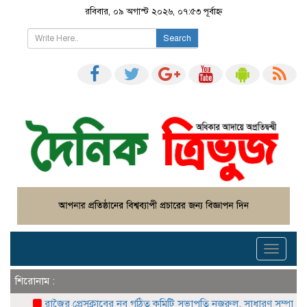
রবিবার, ০৯ অগাস্ট ২০২৬, ০৭:৫৩ পূর্বাহ্ন
Search
Toggle
navigati
শিরোনাম :
রাজৈর প্রেসক্লাবের নব গঠিত কমিটি সভাপতি নজরুল, সাধারণ সম্পাদক নাজমুল নি