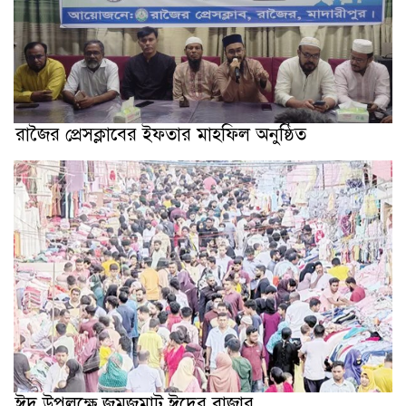
রাজৈর প্রেসক্লাবের ইফতার মাহফিল অনুষ্ঠিত
ঈদ উপলক্ষে জমজমাট ঈদের বাজার