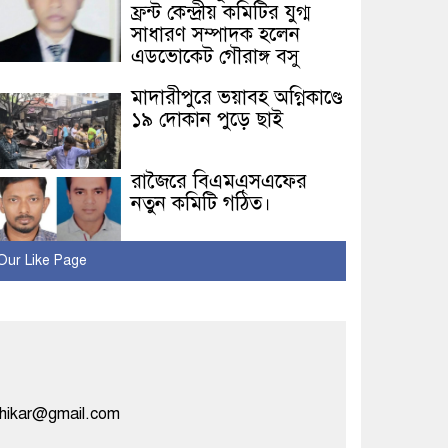
ফ্রন্ট কেন্দ্রীয় কমিটির যুগ্ম
সাধারণ সম্পাদক হলেন
এডভোকেট গৌরাঙ্গ বসু
মাদারীপুরে ভয়াবহ অগ্নিকাণ্ডে
১৯ দোকান পুড়ে ছাই
রাজৈরে বিএমএসএফের
নতুন কমিটি গঠিত।
রাজৈর রিপোর্টার্স ইউনিটির
Our Like Page
স্বাধীনতা দিবস উপলক্ষে
আলোচনা ও ইফতার
মাহফিল
রাজৈর প্রেসক্লাবের ইফতার
মাহফিল অনুষ্ঠিত
dhikar@gmail.com