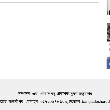
সম্পাদক:
এড. গৌরাঙ্গ বসু,
প্রকাশক:
সুবল মজুমদার
 রাজৈর, মাদারীপুর। মোবাইল: ০১৭২৫৯৭৮৩০০, ইমেইল: bangladeshero