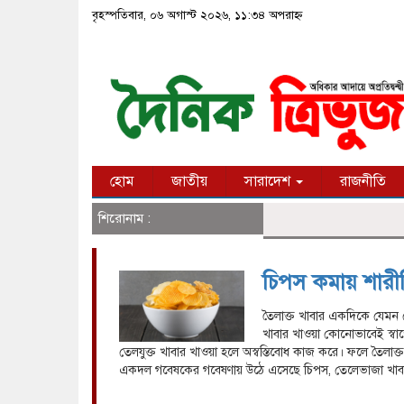
বৃহস্পতিবার, ০৬ অগাস্ট ২০২৬, ১১:৩৪ অপরাহ্ন
হোম
জাতীয়
সারাদেশ
রাজনীতি
শিরোনাম :
চিপস কমায় শারীরি
তৈলাক্ত খাবার একদিকে যেমন প
খাবার খাওয়া কোনোভাবেই স্বাস
তেলযুক্ত খাবার খাওয়া হলে অস্বস্তিবোধ কাজ করে। ফলে তৈলাক্ত 
একদল গবেষকের গবেষণায় উঠে এসেছে চিপস, তেলেভাজা খা